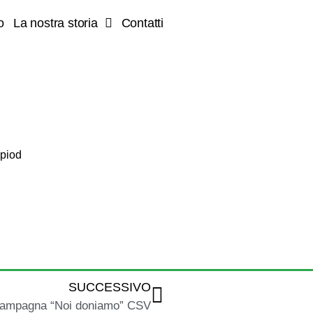
o
La nostra storia
Contatti
mpiod
SUCCESSIVO
ampagna “Noi doniamo” CSV