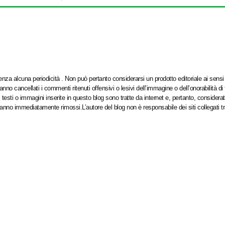
za alcuna periodicità . Non può pertanto considerarsi un prodotto editoriale ai sensi 
o cancellati i commenti ritenuti offensivi o lesivi dell’immagine o dell’onorabilità di
testi o immagini inserite in questo blog sono tratte da internet e, pertanto, considerat
aranno immediatamente rimossi.L’autore del blog non è responsabile dei siti collegati t