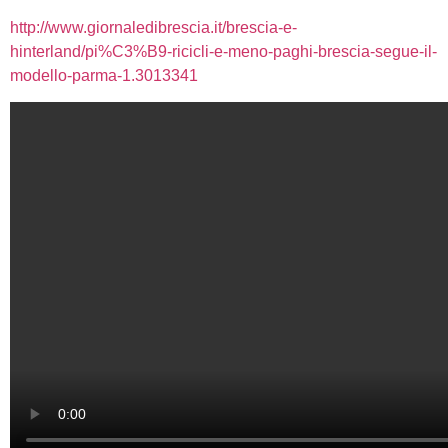
http://www.giornaledibrescia.it/brescia-e-
hinterland/pi%C3%B9-ricicli-e-meno-paghi-brescia-segue-il-
modello-parma-1.3013341