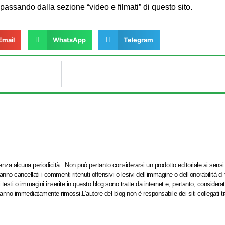
passando dalla sezione “video e filmati” di questo sito.
Email
WhatsApp
Telegram
za alcuna periodicità . Non può pertanto considerarsi un prodotto editoriale ai sensi 
o cancellati i commenti ritenuti offensivi o lesivi dell’immagine o dell’onorabilità di
testi o immagini inserite in questo blog sono tratte da internet e, pertanto, considerat
aranno immediatamente rimossi.L’autore del blog non è responsabile dei siti collegati t